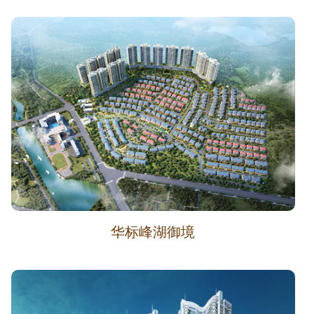
华标峰湖御境