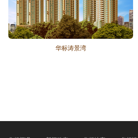
华标涛景湾