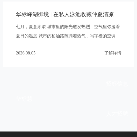
华标峰湖御境 | 在私人泳池收藏仲夏清凉
七月，夏意渐浓 城市里的阳光愈发热烈，空气里弥漫着
夏日的温度 城市的柏油路蒸腾着热气，写字楼的空调嗡
嗡作响 人们开始寻找一处能够安放心绪的清凉之地 一场
2026.08.05
了解详情
酣畅的游泳、一段亲子时光、一份与自然相拥的悠然 在
华标·峰湖御境，夏天不止是一个季节，更是一种生活想
象 天鹿湖森林公园隔绝了燥热与喧嚣，只有山风与草木
清冽 这个七月，让清凉不必远寻
招标信息
华标慧
人才招聘