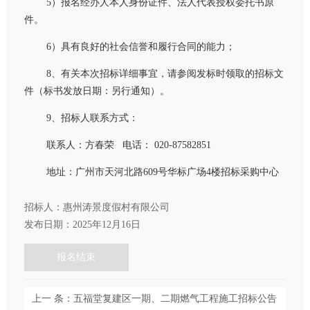
5）报名经办人本人身份证件、法人代表授权委托书原
件。
6）具有良好的社会信誉和履行合同的能力；
8、有关本
次
招标详细事宜，请参阅发标时领取的招标文
件（标书发放日期：另行通知）。
9、招标人联系方式：
联系人：方春荣
电话：
020-87582851
地址：广州市天河北路
609
号华标广场
4
楼招标采购中心
招标人：惠州涛景度假村有限公司
发布日期：2025年12月16日
报名结束
上一 条：五福堂复建区一期、二期燃气工程施工招标公告