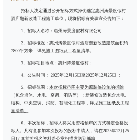
招标人决定通过公开招标方式择优选定惠州涛景度假村
酒店翻新改造工程施工单位，现将招标有关事宜公告如下：
1、招标人名称：惠州涛景度假村有限公司
2、招标
概况
：惠州涛景度假村酒店翻新改造建筑面积约
7800
平方米，详见施工图纸及工程量清单。
3、招标
项目
地点：
惠州涛景度假村
；
4、公告时间：
2025
年
12
月
16
日至
2025
年
12
月
25
日
；
5、招标范围：
本次招标范围主要为原装修设施的拆除
（包含墙体、水电、空调、消防等）；新装修改造包含水电、
结构、中央空调、消防、智能化工程等，详见施工图纸及工程
量清单。
6、本次招标，招标人将采用资格预审的方式确定合格投
标人。凡有意参加本次投标的投标申请人，请在
2025
年
12
月
25
日
17:30
前将报名资料盖公章扫描发送到邮箱