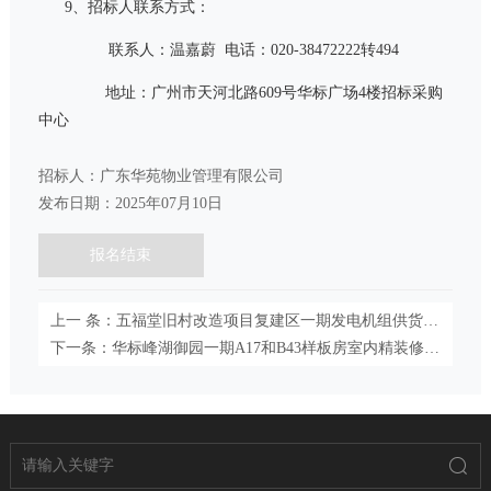
9、招标人联系方式：
联系人：温嘉蔚
电话：
020-38472222
转
494
地址：广州市天河北路
609
号华标广场
4
楼招标采购
中心
招标人：广东华苑物业管理有限公司
发布日期：2025年07月10日
报名结束
上一 条：五福堂旧村改造项目复建区一期发电机组供货、安装及环保工程招标公告
下一条：华标峰湖御园一期A17和B43样板房室内精装修工程招标公告