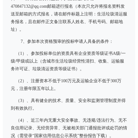
470847132@qq.com
邮箱进行报名（本次只允许将报名资料发
送至邮箱的方式报名，请在邮件标题上注明：生活垃圾清运服
务报名，且在邮件正文备注联系人姓名、手机号码、邮箱地
址）。
7、参加本次资格预审的投标申请人具备的条件：
（1）、参加投标单位的资质具有企业资质等级证书‌A级
/
一
级
/
甲级或以上（含城市生活垃圾经营性清扫、收集、运输服
务许可证、垃圾清运资质等级证书）。
（2）、注册资本不低于
100
万元及运输企业不低于
300
万
元，注册年限五年以上。
（
3
）、具有健全的技术、质量、安全和监测管理制度并得
到有效执行。
（4）、近三年内无重大安全事故、无违规
/
违法行为、无不
良信用记录、无经营异常、无被相关部门通报批评或处罚的情
况（需登录“国家信用信息公示系统”整份报告下载）。