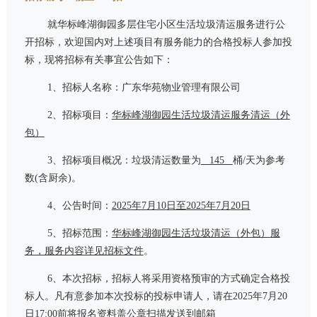
就华标峰湖御园多层住宅小区生活垃圾清运服务进行公
开招标，欢迎国内对上述项目有服务能力的合格投标人参加投
标，现将招标有关事宜公告如下：
1、招标人名称：广东华苑物业管理有限公司
2、招标
项目
：
华标峰湖御园生活垃圾清运服务清运（外
包）
3、招标
项目
概况：垃圾清运数量为
145
桶
/
天为参考
数
(
含厨余
)
。
4、公告时间：
2025
年
7
月
10
日至
2025
年
7
月
20
日
5、招标范围：
华标峰湖御园生活垃圾清运（外包）
服
务，服务内容详见招标文件
。
6、本次招标，招标人将采用资格预审的方式确定合格投
标人。凡有意参加本次投标的投标申请人，请在
2025
年
7
月
20
日
17:00
前将报名资料盖公章扫描发送到邮箱