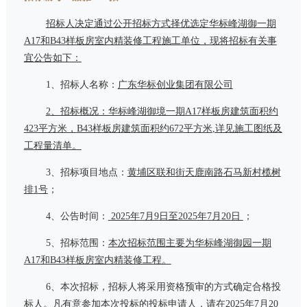
招标人决定通过公开招标方式择优选定华标峰湖御一期
A17
和
B43
样板房室内精装修工程施工单位，现将招标有关事
宜公告如下：
1、招标人名称：
广东华标创业集团有限公司
2
、招标
概况
：华标峰湖御境一期
A17
样板房建筑面积约
423
平方米，
B43
样板房建筑面积约
672
平方米
,
详见施工图纸及
工程量清单。
3、招标
项目
地点：
黄埔区联和街天鹿南路石马新村榄树
排
1
号
；
4、公告时间：
2025
年
7
月
9
日至
2025
年
7
月
20
日
；
5、招标范围：
本次招标范围主要为华标峰湖御园一期
A17
和
B43
样板房室内精装修工程。
6、本次招标，招标人将采用资格预审的方式确定合格投
标人。凡有意参加本次投标的投标申请人，请在
2025
年
7
月
20