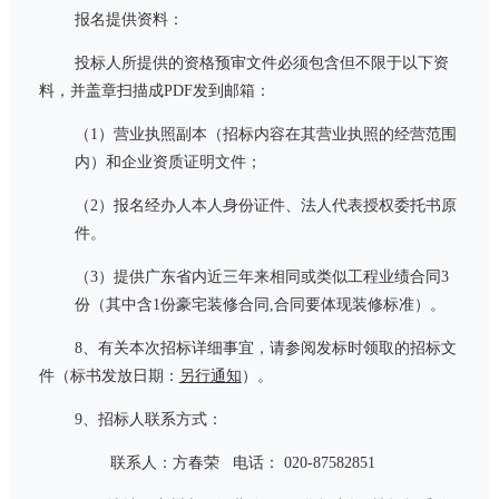
报名提供资料：
投标人所提供的资格预审文件必须包含但不限于以下资
料，并盖章扫描成
PDF
发到邮箱：
（
1
）营业执照副本（招标内容在其营业执照的经营范围
内）和企业资质证明文件；
（
2
）报名经办人本人身份证件、法人代表授权委托书原
件。
（
3
）提供广东省内近三年来相同或类似工程业绩合同
3
份（其中含
1
份豪宅装修合同
,
合同要体现装修标准）。
8、有关本
次
招标详细事宜，请参阅发标时领取的招标文
件（标书发放日期：
另行通知
）。
9、招标人联系方式：
联系人：方春荣
电话：
020-87582851