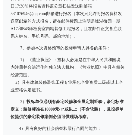
日
17:30
前将报名资料盖公章扫描发送到邮箱
531076946@qq.com
邮箱进行报名（本次只允许将报名资料发
送至邮箱的方式报名，请在邮件标题上注明是峰湖御园一期
A17
和
B43
样板房室内精装修工程报名，且在邮件正文备注联
系人姓名、手机号码、邮箱地址）。
7、参加本次资格预审的投标申请人具备的条件：
1） 《营业执照》：投标人必须是在中华人民共和国境
内注册并合法运作的独立法人机构，《营业执照》中具有相关
经营范围。
2）具有建筑装修装饰工程专业承包企业资质二级或以上企
业资格认定证书。
3）
投标单位必须有豪宅装修和全屋定制经验，豪宅标准
定义：装修标准在
10000
元
/
㎡或以上（不含软装），
且投标单
位提供的豪宅装修案例必须可供现场考察。
4）具有良好的社会信誉和履行合同的能力；