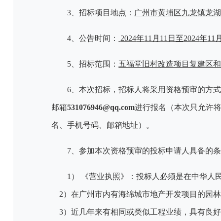
3、招标
项目
地点：
广州市黄埔区九龙镇龙
4、公告时间：
2024
年
11
月
11
日至
2024
年
11
5、招标范围：
五福堂旧村改造项目复建区
6、本次招标，招标人将采用资格预审的方
邮箱
531076946@qq.com
进行报名（本次只允许
名、手机号码、邮箱地址）。
7、参加本次资格预审的投标申请人具备的
1） 《营业执照》：投标人必须是在中华
2）在广州市内有海绵城市地产开发项目的园林
3
）近几年来有相同或类似工程业绩，具有良