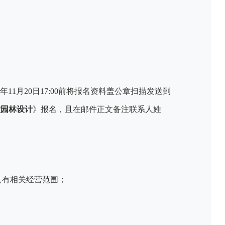
4
年
11
月
20
日
17:00
前将报名资料盖公章扫描发送到
堂园林设计
》报名，且在邮件正文备注联系人姓
具有相关经营范围；