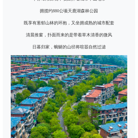
拥揽约880公顷天鹿湖森林公园
既享有葱郁山林的环抱，又坐拥成熟的城市配套
清晨推窗，扑面而来的是带着草木清香的微风
日暮归家，蜿蜒的山径将喧嚣自然过滤