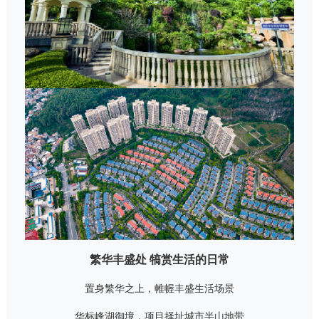
繁华丰盛处 犒赏生活的日常
置身繁华之上，帷幄丰盛生活场景
华标峰湖御境，项目择址城市半山地带