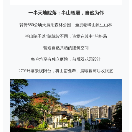
一半天地院落：半山栖居，自然为邻
背倚880公顷天鹿湖森林公园，坐拥帽峰山原生山林
半山院子以“院院皆不同，诗意在其中”的格局
营造自然共栖的建筑空间
每户均享有独立庭院，前后双花园设计
270°环幕景观阳台，将山峦叠翠、晨曦暮霭尽收眼底