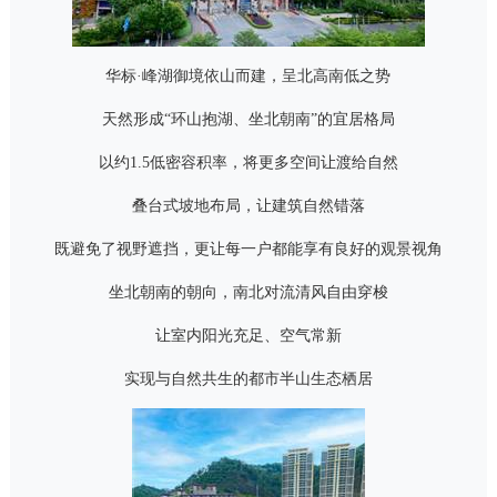
华标·峰湖御境依山而建，呈北高南低之势
天然形成
“
环山抱湖、坐北朝南
”
的宜居格局
以约
1.5
低密容积率，将更多空间让渡给自然
叠台式坡地布局，让建筑自然错落
既避免了视野遮挡，更让每一户都能享有良好的观景视角
坐北朝南的朝向，南北对流清风自由穿梭
让室内阳光充足、空气常新
实现与自然共生的都市半山生态栖居