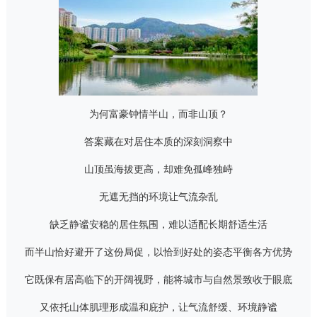
为何富豪钟情半山，而非山顶？
答案藏在对居住本质的深刻洞察中
山顶虽海拔更高，却难免孤峰独峙
无遮无挡的环境让气流杂乱
缺乏静谧安稳的居住氛围，难以适配长期舒适生活
而半山恰好避开了这份局促，以恰到好处的姿态平衡各方优势
它既保有居高临下的开阔视野，能将城市与自然景致收于眼底
又依托山体肌理形成温和庇护，让气流舒缓、环境静谧