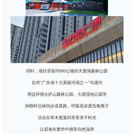
同时，项目背靠约
880
公顷的天鹿湖森林公园
近邻“广东省十大美丽河湖之一”乌涌河
周边环绕火炉山森林公园、大观湿地公园等
闲暇时沿林间步道晨跑，呼吸高浓度负氧离子
活在在草木葱茏间享受亲子时光
让居者在繁华中拥享自然滋养